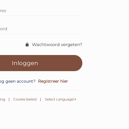
Wachtwoord vergeten?
Inloggen
nog geen account?
Registreer hier
ing
|
Cookie beleid
|
Select Language
▼